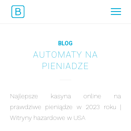
BLOG
AUTOMATY NA
PIENIADZE
Najlepsze kasyna online na
prawdziwe pieniądze w 2023 roku |
Witryny hazardowe w USA