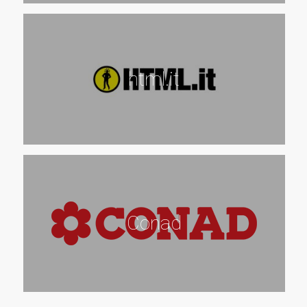
html.it
Conad