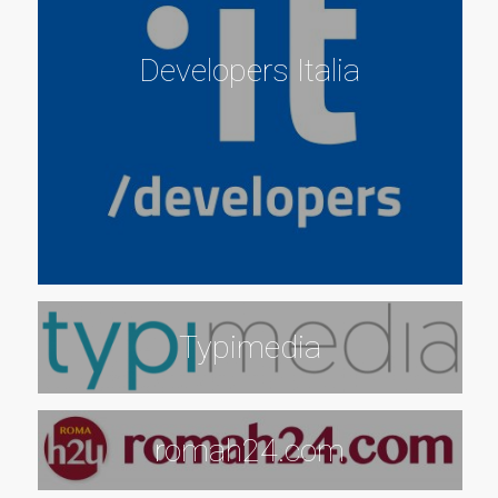
Developers Italia
Typimedia
romah24.com