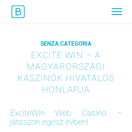
SENZA CATEGORIA
EXCITE WIN – A
MAGYARORSZÁGI
KASZINÓK HIVATALOS
HONLAPJA
ExciteWin Web Casino –
játsszon egész évben!