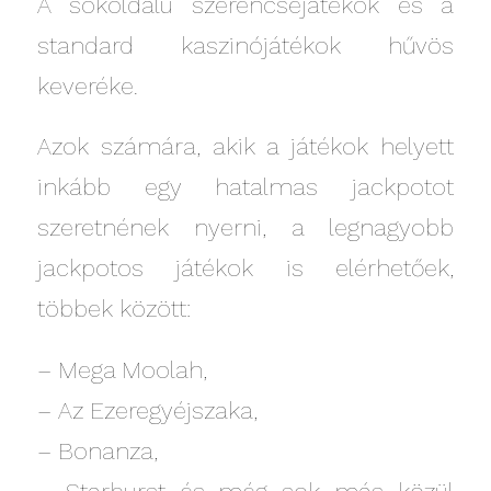
A sokoldalú szerencsejátékok és a
standard kaszinójátékok hűvös
keveréke.
Azok számára, akik a játékok helyett
inkább egy hatalmas jackpotot
szeretnének nyerni, a legnagyobb
jackpotos játékok is elérhetőek,
többek között:
– Mega Moolah,
– Az Ezeregyéjszaka,
– Bonanza,