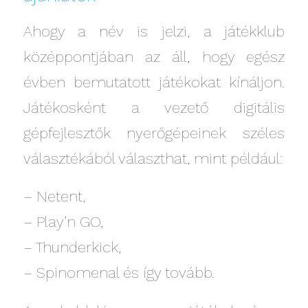
Ahogy a név is jelzi, a játékklub
középpontjában az áll, hogy egész
évben bemutatott játékokat kínáljon.
Játékosként a vezető digitális
gépfejlesztők nyerőgépeinek széles
választékából választhat, mint például:
– Netent,
– Play’n GO,
– Thunderkick,
– Spinomenal és így tovább.