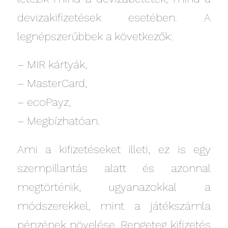
devizakifizetések esetében. A
legnépszerűbbek a következők:
– MIR kártyák,
– MasterCard,
– ecoPayz,
– Megbízhatóan.
Ami a kifizetéseket illeti, ez is egy
szempillantás alatt és azonnal
megtörténik, ugyanazokkal a
módszerekkel, mint a játékszámla
pénzének növelése. Rengeteg kifizetés