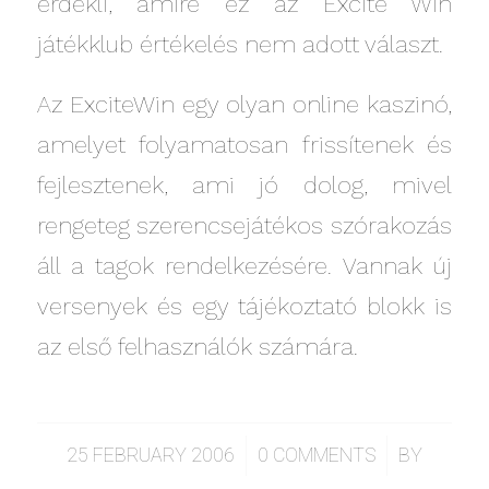
érdekli, amire ez az Excite Win
játékklub értékelés nem adott választ.
Az ExciteWin egy olyan online kaszinó,
amelyet folyamatosan frissítenek és
fejlesztenek, ami jó dolog, mivel
rengeteg szerencsejátékos szórakozás
áll a tagok rendelkezésére. Vannak új
versenyek és egy tájékoztató blokk is
az első felhasználók számára.
/
/
25 FEBRUARY 2006
0 COMMENTS
BY